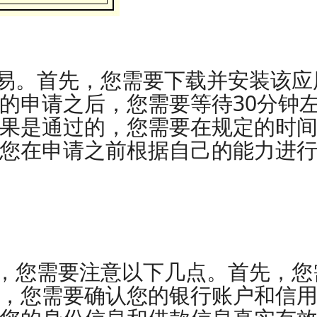
容易。首先，您需要下载并安装该
的申请之后，您需要等待30分钟
果是通过的，您需要在规定的时间
您在申请之前根据自己的能力进
时，您需要注意以下几点。首先，
，您需要确认您的银行账户和信