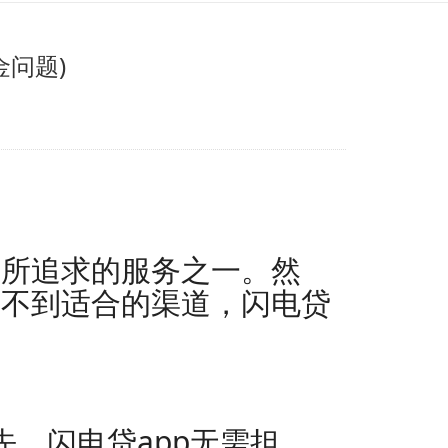
金问题)
人所追求的服务之一。然
找不到适合的渠道，闪电贷
先，闪电贷app无需担